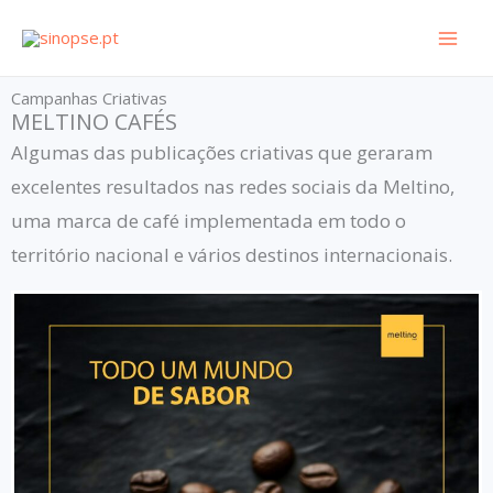
Skip
to
content
Campanhas Criativas
MELTINO CAFÉS
Algumas das publicações criativas que geraram
excelentes resultados nas redes sociais da Meltino,
uma marca de café implementada em todo o
território nacional e vários destinos internacionais.