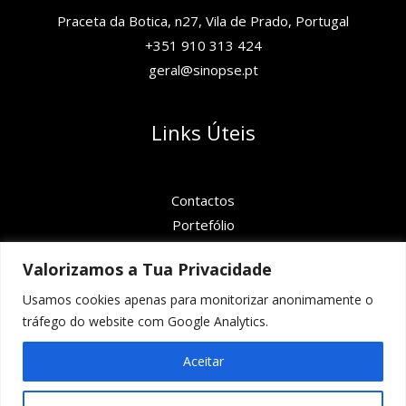
Praceta da Botica, n27, Vila de Prado, Portugal
+351 910 313 424
geral@sinopse.pt
Links Úteis
Contactos
Portefólio
Termos e Condições
Valorizamos a Tua Privacidade
Política de Privacidade
Usamos cookies apenas para monitorizar anonimamente o
tráfego do website com Google Analytics.
Aceitar
Copyright © 2026 | Powered by sinopse.pt