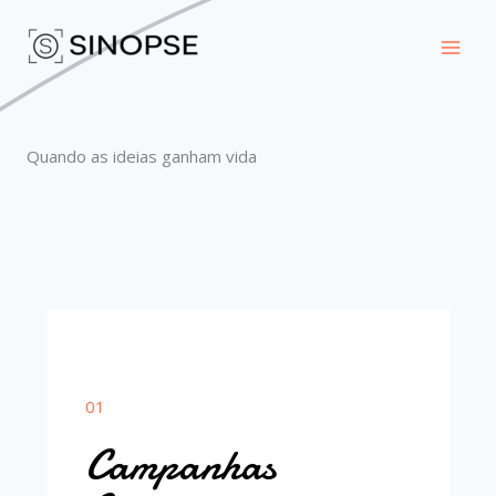
Skip
to
content
Quando as ideias ganham vida
01
Campanhas