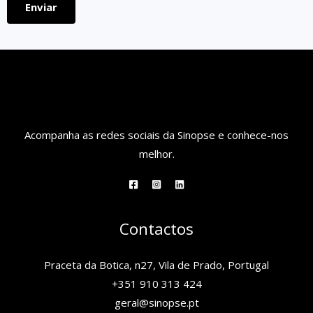
e
Enviar
m
T
e
l
e
f
Acompanha as redes sociais da Sinopse e conhece-nos
ó
melhor.
n
i
c
o
Contactos
Praceta da Botica, n27, Vila de Prado, Portugal
+351 910 313 424
geral@sinopse.pt