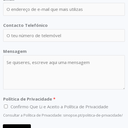
P
Contacto Telefónico
o
l
í
Mensagem
t
i
c
a
M
e
Política de Privacidade
*
n
Confirmo Que Li e Aceito a Política de Privacidade
s
a
Consultar a Política de Privacidade: sinopse.pt/politica-de-privacidade/
g