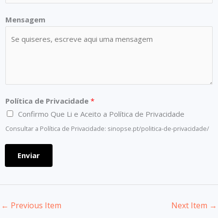
Mensagem
C
Política de Privacidade
*
o
Confirmo Que Li e Aceito a Política de Privacidade
n
Consultar a Política de Privacidade: sinopse.pt/politica-de-privacidade/
t
a
Enviar
c
t
o
*
←
Previous Item
Next Item
→
*